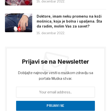
16. decembar 2022.
Doktore, imam neku promenu na koži
mošnica, koja je bolna i upaljena. Šta
da radim, molim Vas za savet?
16. decembar 2022.
Prijavi se na Newsletter
Dobijajte najnovije vesti o muškom zdravlju sa
portala Muška stvar.