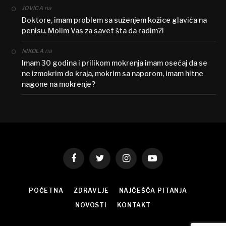
na
JOVICA
Doktore, imam problem sa suženjem kožice glavića na
penisu. Molim Vas za savet šta da radim?!
na
NIKOLA
Imam 30 godina i prilikom mokrenja imam osećaj da se
ne izmokrim do kraja, mokrim sa naporom, imam hitne
nagone na mokrenje?
Facebook
Twitter
Instagram
YouTube
POČETNA
ZDRAVLJE
NAJČEŠĆA PITANJA
NOVOSTI
KONTAKT