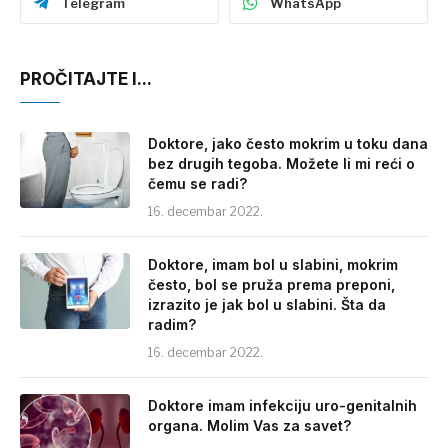
Telegram
WhatsApp
PROČITAJTE I...
Doktore, jako često mokrim u toku dana
bez drugih tegoba. Možete li mi reći o
čemu se radi?
16. decembar 2022.
Doktore, imam bol u slabini, mokrim
često, bol se pruža prema preponi,
izrazito je jak bol u slabini. Šta da
radim?
16. decembar 2022.
Doktore imam infekciju uro-genitalnih
organa. Molim Vas za savet?