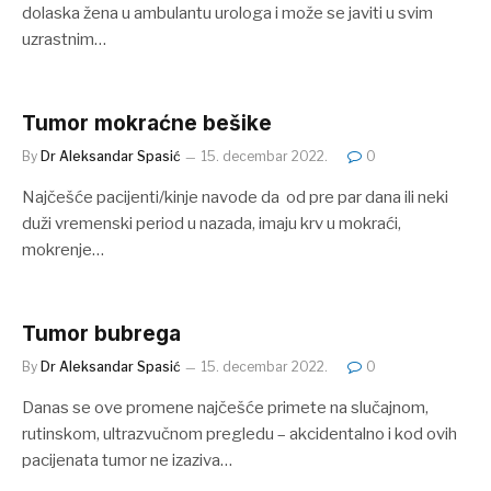
dolaska žena u ambulantu urologa i može se javiti u svim
uzrastnim…
Tumor mokraćne bešike
By
Dr Aleksandar Spasić
15. decembar 2022.
0
Najčešće pacijenti/kinje navode da od pre par dana ili neki
duži vremenski period u nazada, imaju krv u mokraći,
mokrenje…
Tumor bubrega
By
Dr Aleksandar Spasić
15. decembar 2022.
0
Danas se ove promene najčešće primete na slučajnom,
rutinskom, ultrazvučnom pregledu – akcidentalno i kod ovih
pacijenata tumor ne izaziva…