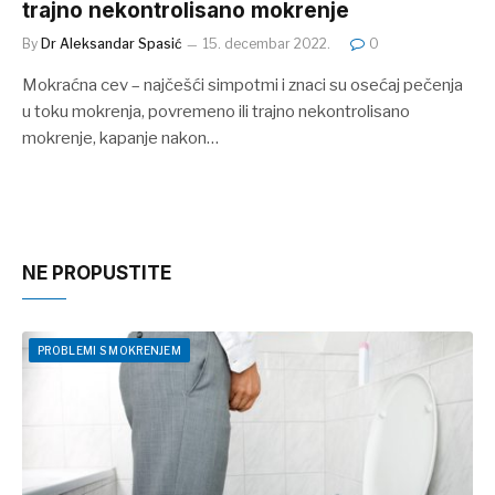
trajno nekontrolisano mokrenje
By
Dr Aleksandar Spasić
15. decembar 2022.
0
Mokraćna cev – najčešći simpotmi i znaci su osećaj pečenja
u toku mokrenja, povremeno ili trajno nekontrolisano
mokrenje, kapanje nakon…
NE PROPUSTITE
PROBLEMI S MOKRENJEM