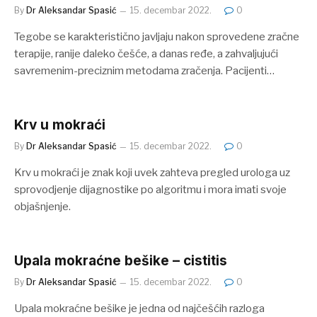
By
Dr Aleksandar Spasić
15. decembar 2022.
0
Tegobe se karakteristično javljaju nakon sprovedene zračne
terapije, ranije daleko češće, a danas ređe, a zahvaljujući
savremenim-preciznim metodama zračenja. Pacijenti…
Krv u mokraći
By
Dr Aleksandar Spasić
15. decembar 2022.
0
Krv u mokraći je znak koji uvek zahteva pregled urologa uz
sprovodjenje dijagnostike po algoritmu i mora imati svoje
objašnjenje.
Upala mokraćne bešike – cistitis
By
Dr Aleksandar Spasić
15. decembar 2022.
0
Upala mokraćne bešike je jedna od najčešćih razloga