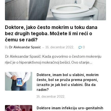
Doktore, jako često mokrim u toku dana
bez drugih tegoba. Možete li mi reći o
čemu se radi?
By
Dr Aleksandar Spasić
16. decembar 2022.
0
Dr Aleksandar Spasić: Kada govorimo o čestom mokrenju
riječ je o hiperaktivnoj mokraćnoj bešici. Ovo stanje…
Doktore, imam bol u slabini, mokrim
često, bol se pruža prema preponi,
izrazito je jak bol u slabini. Šta da
radim?
16. decembar 2022.
Doktore imam infekciju uro-genitalnih