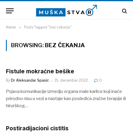
Home
»
Posts Tagged "bez čekanja"
BROWSING:
BEZ ČEKANJA
Fistule mokraćne bešike
By
Dr Aleksandar Spasić
15. decembar 2022.
0
Pojava komunikacije izmedju organa male karlice koji inače
prirodno nisu u vezi a nastaje kao posledica zračne terapije ili
hirurškog…
Postiradijacioni cistitis