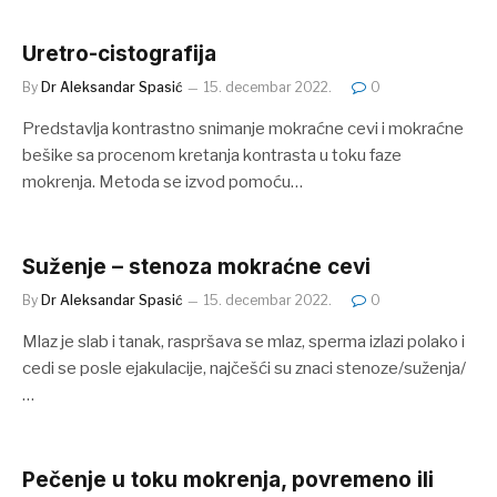
Uretro-cistografija
By
Dr Aleksandar Spasić
15. decembar 2022.
0
Predstavlja kontrastno snimanje mokraćne cevi i mokraćne
bešike sa procenom kretanja kontrasta u toku faze
mokrenja. Metoda se izvod pomoću…
Suženje – stenoza mokraćne cevi
By
Dr Aleksandar Spasić
15. decembar 2022.
0
Mlaz je slab i tanak, raspršava se mlaz, sperma izlazi polako i
cedi se posle ejakulacije, najčešći su znaci stenoze/suženja/
…
Pečenje u toku mokrenja, povremeno ili